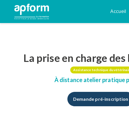
Aller
au
Accueil
contenu
La prise en charge des 
Assistance technique du vétérinai
«
«
» indique les champ
» indique les champ
*
*
À distance
atelier pratique
p
Formation
Formation
*
*
Demande pré-inscription
Civilité
Civilité
*
*
Madame
Madame
Mons
Mons
Nom
Nom
*
*