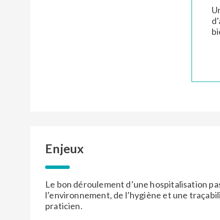
Numéro et voie
Numéro et voie
Un
Code postal
Code postal
*
*
d’
bi
Ville
Ville
*
*
Message
Message
*
*
Enjeux
Le bon déroulement d’une hospitalisation pa
l’environnement, de l’hygiène et une traçabil
praticien.