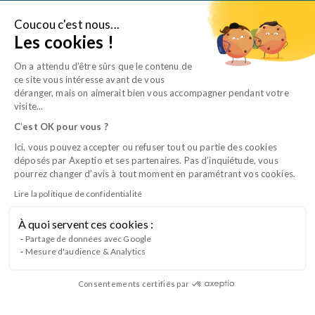
Aller
au
Coucou c'est nous...
Je suis une entreprise
Les cookies !
contenu
On a attendu d’être sûrs que le contenu de
ce site vous intéresse avant de vous
déranger, mais on aimerait bien vous accompagner pendant votre
visite...
C
’
est OK pour vous ?
Ici, vous pouvez accepter ou refuser tout ou partie des cookies
déposés par Axeptio et ses partenaires. Pas d’inquiétude, vous
pourrez changer d’avis à tout moment en paramétrant vos cookies.
Lire la politique de confidentialité
Vétérinaires,
À quoi servent ces cookies :
Investissez dans vos talents
Partage de données avec Google
Mesure d'audience & Analytics
APFORM, l’expert de la formation des
équipes vétérinaires
Consentements certifiés par