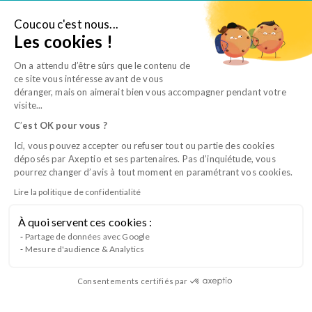
Aller
au
Coucou c'est nous...
Je suis salarié
Les cookies !
contenu
On a attendu d’être sûrs que le contenu de
ce site vous intéresse avant de vous
déranger, mais on aimerait bien vous accompagner pendant votre
visite...
C
’
est OK pour vous ?
Ici, vous pouvez accepter ou refuser tout ou partie des cookies
déposés par Axeptio et ses partenaires. Pas d’inquiétude, vous
pourrez changer d’avis à tout moment en paramétrant vos cookies.
Lire la politique de confidentialité
Équipes vétérinaires, développez votre
À quoi servent ces cookies :
carrière
Partage de données avec Google
Mesure d'audience & Analytics
Grâce à la formation professionnelle continue
Consentements certifiés par