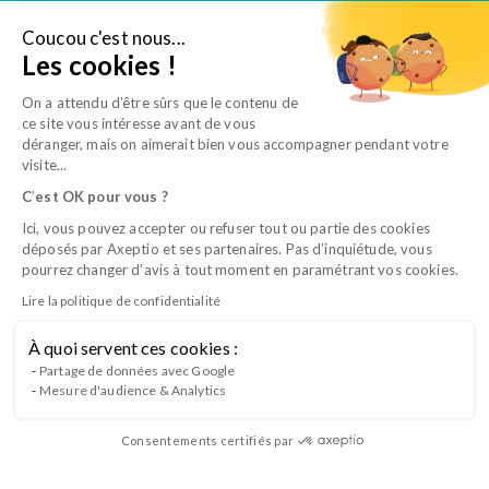
Aller
au
Coucou c'est nous...
Je suis salarié
Les cookies !
contenu
On a attendu d’être sûrs que le contenu de
ce site vous intéresse avant de vous
déranger, mais on aimerait bien vous accompagner pendant votre
visite...
C
’
est OK pour vous ?
Ici, vous pouvez accepter ou refuser tout ou partie des cookies
déposés par Axeptio et ses partenaires. Pas d’inquiétude, vous
«
«
» indique les champs nécessaires
» indique les champs nécessaires
*
*
pourrez changer d’avis à tout moment en paramétrant vos cookies.
Formation
Formation
Lire la politique de confidentialité
*
*
À quoi servent ces cookies :
RSE et démarches écoresponsables
Partage de données avec Google
Civilité
Civilité
Mesure d'audience & Analytics
*
*
Organisation de la clinique
Madame
Madame
Monsieur
Monsieur
À distance
Consentements certifiés par
présentiel
Nom
Nom
*
*