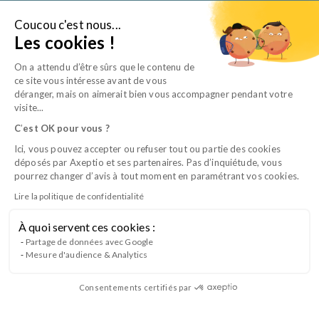
Aller
au
Coucou c'est nous...
Je suis…
Les cookies !
contenu
On a attendu d’être sûrs que le contenu de
ce site vous intéresse avant de vous
déranger, mais on aimerait bien vous accompagner pendant votre
visite...
C
’
est OK pour vous ?
Ici, vous pouvez accepter ou refuser tout ou partie des cookies
déposés par Axeptio et ses partenaires. Pas d’inquiétude, vous
pourrez changer d’avis à tout moment en paramétrant vos cookies.
Lire la politique de confidentialité
À quoi servent ces cookies :
Prix Bruno Pelletier 2026 : la 2e édition
Partage de données avec Google
Mesure d'audience & Analytics
est lancée !
Consentements certifiés par
Apprenti(e) ASV en formation chez APFORM ou diplômé(e)