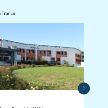
a France
CFPPA