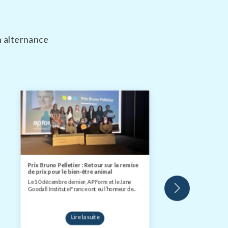
n alternance
Prix Bruno Pelletier : Retour sur la remise
de prix pour le bien-être animal
Le 10 décembre dernier, APForm et le Jane
Goodall Institute France ont eu l’honneur de...
Lire la suite