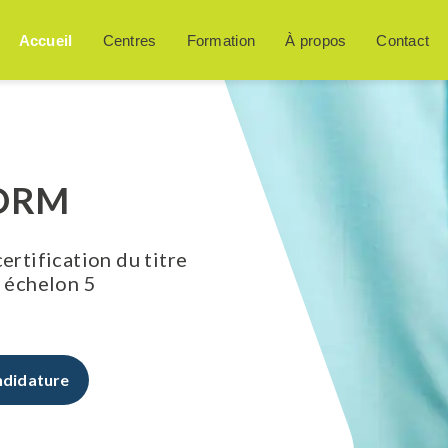
Accueil
Centres
Formation
À propos
Contact
FORM
rtification du titre
» échelon 5
ndidature