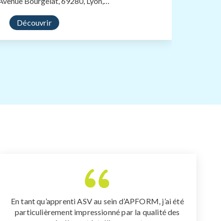
venue Bourgelat, 69280, Lyon,…
CFPPA l
Découvrir
En tant qu’apprenti ASV au sein d’APFORM, j’ai été
particulièrement impressionné par la qualité des