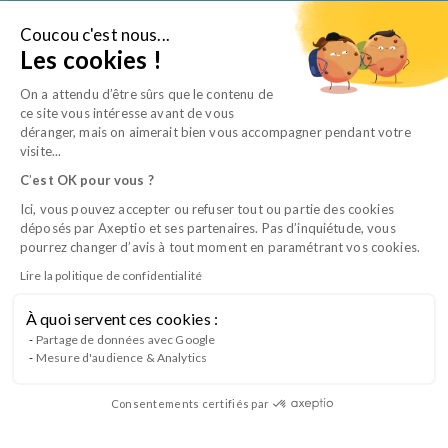
Aller
au
Coucou c'est nous...
Je suis…
Les cookies !
contenu
On a attendu d’être sûrs que le contenu de
ce site vous intéresse avant de vous
déranger, mais on aimerait bien vous accompagner pendant votre
visite...
C
’
est OK pour vous ?
Ici, vous pouvez accepter ou refuser tout ou partie des cookies
déposés par Axeptio et ses partenaires. Pas d’inquiétude, vous
pourrez changer d’avis à tout moment en paramétrant vos cookies.
Lire la politique de confidentialité
L’expert de la formation des équipes
À quoi servent ces cookies :
vétérinaires
Partage de données avec Google
Mesure d'audience & Analytics
L’organisme de formation et de certification reconnu
par la branche professionnelle vétérinaire délivrant le
Consentements certifiés par
titre d’Auxiliaire Spécialisé Vétérinaire