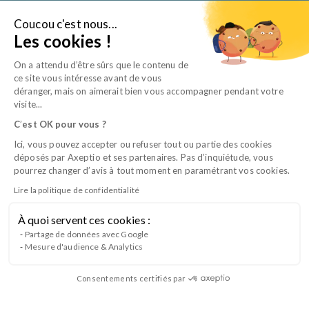
Aller
au
Coucou c'est nous...
Je suis…
Les cookies !
contenu
On a attendu d’être sûrs que le contenu de
ce site vous intéresse avant de vous
déranger, mais on aimerait bien vous accompagner pendant votre
visite...
C
’
est OK pour vous ?
Ici, vous pouvez accepter ou refuser tout ou partie des cookies
déposés par Axeptio et ses partenaires. Pas d’inquiétude, vous
pourrez changer d’avis à tout moment en paramétrant vos cookies.
Lire la politique de confidentialité
À quoi servent ces cookies :
Animer et accompagner son équipe
Partage de données avec Google
Mesure d'audience & Analytics
soignante
Consentements certifiés par
Favorisez l’engagement des équipes au quotidien avec ce