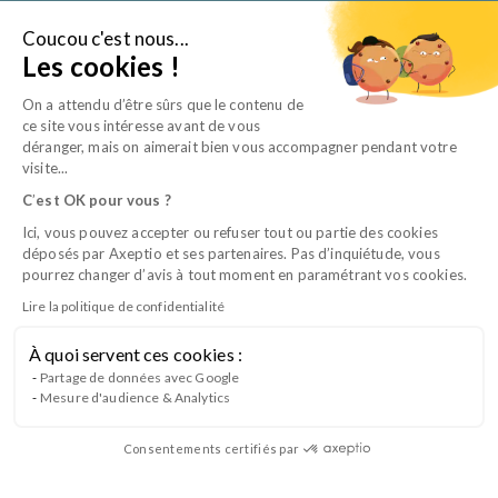
Aller
au
Coucou c'est nous...
Je suis…
Les cookies !
contenu
On a attendu d’être sûrs que le contenu de
ce site vous intéresse avant de vous
déranger, mais on aimerait bien vous accompagner pendant votre
visite...
C
’
est OK pour vous ?
Ici, vous pouvez accepter ou refuser tout ou partie des cookies
déposés par Axeptio et ses partenaires. Pas d’inquiétude, vous
pourrez changer d’avis à tout moment en paramétrant vos cookies.
Lire la politique de confidentialité
À quoi servent ces cookies :
Animer et accompagner son équipe
Partage de données avec Google
Mesure d'audience & Analytics
soignante
Consentements certifiés par
Favorisez l’engagement des équipes au quotidien avec ce