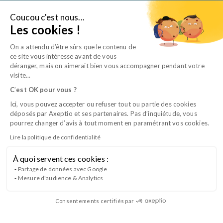
Aller
au
Coucou c'est nous...
Je suis…
Les cookies !
contenu
On a attendu d’être sûrs que le contenu de
ce site vous intéresse avant de vous
déranger, mais on aimerait bien vous accompagner pendant votre
visite...
C
’
est OK pour vous ?
Ici, vous pouvez accepter ou refuser tout ou partie des cookies
déposés par Axeptio et ses partenaires. Pas d’inquiétude, vous
pourrez changer d’avis à tout moment en paramétrant vos cookies.
Lire la politique de confidentialité
À quoi servent ces cookies :
CQP TSV B1 – Hospitalisation et soins
Partage de données avec Google
Mesure d'audience & Analytics
intensifs
Consentements certifiés par
Lancement du Bloc 1 du CQP Technicien en Soins