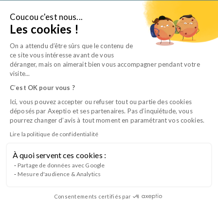
Aller
au
Coucou c'est nous...
Je suis…
Les cookies !
contenu
On a attendu d’être sûrs que le contenu de
ce site vous intéresse avant de vous
déranger, mais on aimerait bien vous accompagner pendant votre
visite...
C
’
est OK pour vous ?
Ici, vous pouvez accepter ou refuser tout ou partie des cookies
déposés par Axeptio et ses partenaires. Pas d’inquiétude, vous
pourrez changer d’avis à tout moment en paramétrant vos cookies.
Lire la politique de confidentialité
À quoi servent ces cookies :
CQP TSV B3 – Examens biologiques et
Partage de données avec Google
Mesure d'audience & Analytics
imagerie
Consentements certifiés par
Lancement du Bloc 3 du CQP Technicien en Soins