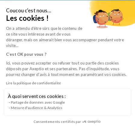
Aller
au
Coucou c'est nous...
Je suis…
Les cookies !
contenu
On a attendu d’être sûrs que le contenu de
ce site vous intéresse avant de vous
déranger, mais on aimerait bien vous accompagner pendant votre
visite...
C
’
est OK pour vous ?
Ici, vous pouvez accepter ou refuser tout ou partie des cookies
déposés par Axeptio et ses partenaires. Pas d’inquiétude, vous
pourrez changer d’avis à tout moment en paramétrant vos cookies.
Lire la politique de confidentialité
À quoi servent ces cookies :
CQP TSV B3 – Examens biologiques et
Partage de données avec Google
Mesure d'audience & Analytics
imagerie
Consentements certifiés par
Lancement du Bloc 3 du CQP Technicien en Soins