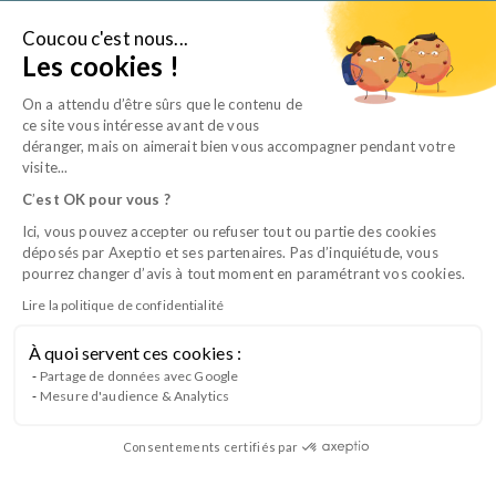
Aller
au
Coucou c'est nous...
Je suis…
Les cookies !
contenu
On a attendu d’être sûrs que le contenu de
ce site vous intéresse avant de vous
déranger, mais on aimerait bien vous accompagner pendant votre
visite...
C
’
est OK pour vous ?
Ici, vous pouvez accepter ou refuser tout ou partie des cookies
déposés par Axeptio et ses partenaires. Pas d’inquiétude, vous
pourrez changer d’avis à tout moment en paramétrant vos cookies.
Lire la politique de confidentialité
L’expert de la formation des équipes
À quoi servent ces cookies :
vétérinaires
Partage de données avec Google
Mesure d'audience & Analytics
L’organisme de formation et de certification reconnu
par la branche professionnelle vétérinaire délivrant le
Consentements certifiés par
titre d’Auxiliaire Spécialisé Vétérinaire