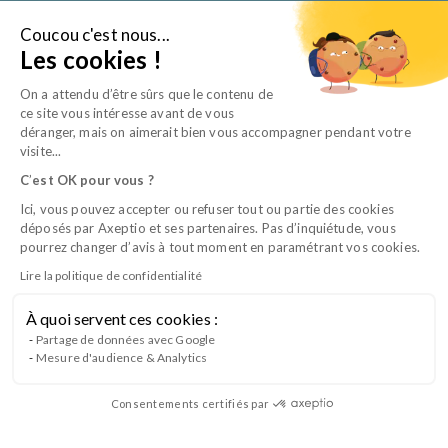
Aller
au
Coucou c'est nous...
Je suis…
Les cookies !
contenu
On a attendu d’être sûrs que le contenu de
ce site vous intéresse avant de vous
déranger, mais on aimerait bien vous accompagner pendant votre
visite...
C
’
est OK pour vous ?
Ici, vous pouvez accepter ou refuser tout ou partie des cookies
déposés par Axeptio et ses partenaires. Pas d’inquiétude, vous
pourrez changer d’avis à tout moment en paramétrant vos cookies.
Lire la politique de confidentialité
À quoi servent ces cookies :
Posture et communication : Relever le
Partage de données avec Google
Mesure d'audience & Analytics
défi du vétérinaire manager
Consentements certifiés par