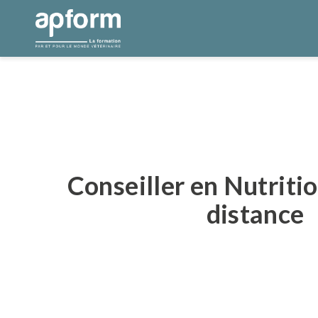
Aller
au
contenu
Conseiller en Nutriti
distance