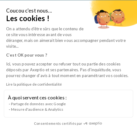
Aller
au
Coucou c'est nous...
Je suis…
Les cookies !
contenu
On a attendu d’être sûrs que le contenu de
ce site vous intéresse avant de vous
déranger, mais on aimerait bien vous accompagner pendant votre
visite...
C
’
est OK pour vous ?
Ici, vous pouvez accepter ou refuser tout ou partie des cookies
déposés par Axeptio et ses partenaires. Pas d’inquiétude, vous
pourrez changer d’avis à tout moment en paramétrant vos cookies.
Lire la politique de confidentialité
À quoi servent ces cookies :
CQP ACC B1 – Le suivi comportemental
Partage de données avec Google
Mesure d'audience & Analytics
du chat
Consentements certifiés par
Lancement du Bloc 1 du CQP Auxiliaire Conseil en