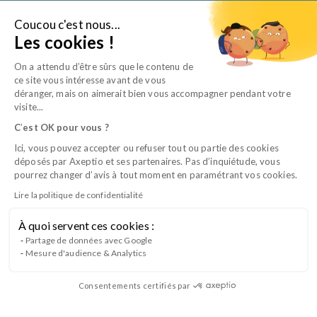
Aller
au
Coucou c'est nous...
Je suis…
Les cookies !
contenu
On a attendu d’être sûrs que le contenu de
ce site vous intéresse avant de vous
déranger, mais on aimerait bien vous accompagner pendant votre
visite...
C
’
est OK pour vous ?
Ici, vous pouvez accepter ou refuser tout ou partie des cookies
déposés par Axeptio et ses partenaires. Pas d’inquiétude, vous
pourrez changer d’avis à tout moment en paramétrant vos cookies.
Lire la politique de confidentialité
À quoi servent ces cookies :
CQP ACE – Animation et Conduite
Partage de données avec Google
Mesure d'audience & Analytics
d’Équipe
Consentements certifiés par
Lancement du CQP Animation et Conduite d’Équipe (ACE) à