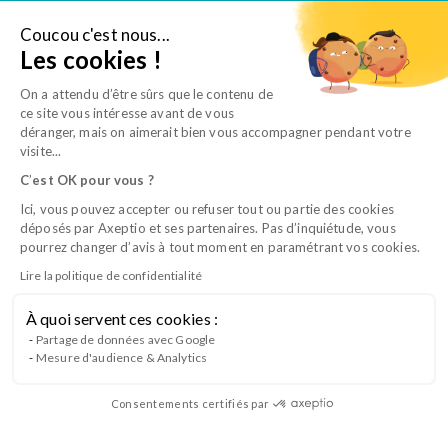
Aller
au
Coucou c'est nous...
Je suis salarié
Les cookies !
contenu
On a attendu d’être sûrs que le contenu de
ce site vous intéresse avant de vous
déranger, mais on aimerait bien vous accompagner pendant votre
visite...
C
’
est OK pour vous ?
Ici, vous pouvez accepter ou refuser tout ou partie des cookies
déposés par Axeptio et ses partenaires. Pas d’inquiétude, vous
«
«
» indique les champs nécessaires
» indique les champs nécessaires
*
*
pourrez changer d’avis à tout moment en paramétrant vos cookies.
Formation
Formation
Lire la politique de confidentialité
*
*
À quoi servent ces cookies :
CQP : Animation et conduite d’équipe
Partage de données avec Google
Civilité
Civilité
Mesure d'audience & Analytics
*
*
(ACE)
Madame
Madame
Monsieur
Monsieur
Management des ESV
Organisation de la clinique
Consentements certifiés par
Nom
Nom
À distance
*
*
e-learning