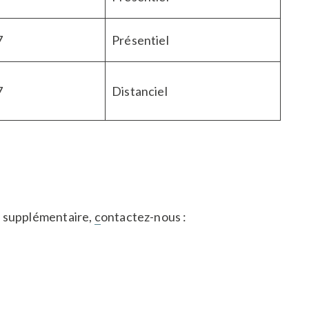
7
Présentiel​
7
Distanciel ​
n supplémentaire,
c
ontactez-nous :