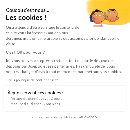
Aller
au
Coucou c'est nous...
Je suis…
Les cookies !
contenu
On a attendu d’être sûrs que le contenu de
ce site vous intéresse avant de vous
déranger, mais on aimerait bien vous accompagner pendant votre
visite...
C
’
est OK pour vous ?
Ici, vous pouvez accepter ou refuser tout ou partie des cookies
déposés par Axeptio et ses partenaires. Pas d’inquiétude, vous
pourrez changer d’avis à tout moment en paramétrant vos cookies.
Lire la politique de confidentialité
À quoi servent ces cookies :
Organiser les activités de son équipe
Partage de données avec Google
Mesure d'audience & Analytics
soignante
Consentements certifiés par
Contribuez à l’amélioration continue des activités avec ce