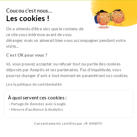
Aller
au
Coucou c'est nous...
Je suis candidat
Les cookies !
contenu
On a attendu d’être sûrs que le contenu de
ce site vous intéresse avant de vous
déranger, mais on aimerait bien vous accompagner pendant votre
visite...
C
’
est OK pour vous ?
Ici, vous pouvez accepter ou refuser tout ou partie des cookies
déposés par Axeptio et ses partenaires. Pas d’inquiétude, vous
pourrez changer d’avis à tout moment en paramétrant vos cookies.
Lire la politique de confidentialité
À quoi servent ces cookies :
Prix Bruno Pelletier 2026 : la 2e édition
Partage de données avec Google
Mesure d'audience & Analytics
est lancée !
Consentements certifiés par
Apprenti(e) ASV en formation chez APFORM ou diplômé(e)