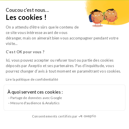
Aller
au
Coucou c'est nous...
Je suis candidat
Les cookies !
contenu
On a attendu d’être sûrs que le contenu de
ce site vous intéresse avant de vous
déranger, mais on aimerait bien vous accompagner pendant votre
visite...
C
’
est OK pour vous ?
Ici, vous pouvez accepter ou refuser tout ou partie des cookies
déposés par Axeptio et ses partenaires. Pas d’inquiétude, vous
Lieux
pourrez changer d’avis à tout moment en paramétrant vos cookies.
Lire la politique de confidentialité
Vous êtes ici :
Accueil
>
Lieux
À quoi servent ces cookies :
Partage de données avec Google
Mesure d'audience & Analytics
Consentements certifiés par