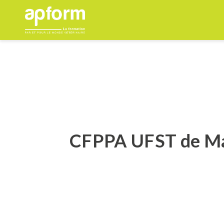
Aller
au
contenu
CFPPA UFST de Ma