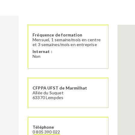
Fréquence de formation
Mensuel, 1 semaine/mois en centre
et 3 semaines/mois en entreprise
Internat :
Non
CFPPA UFST de Marmilhat
Allée du Suquet
63370
Lempdes
Téléphone
0 805 390 022