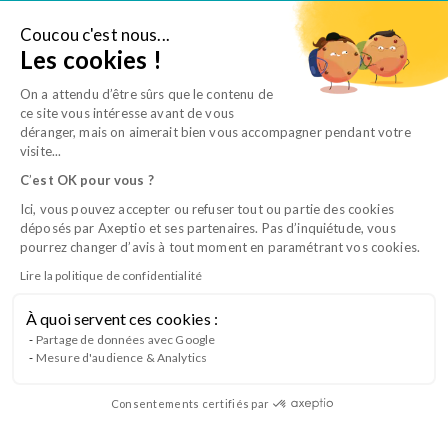
Aller
au
Coucou c'est nous...
Je suis salarié
Les cookies !
contenu
On a attendu d’être sûrs que le contenu de
ce site vous intéresse avant de vous
déranger, mais on aimerait bien vous accompagner pendant votre
visite...
C
’
est OK pour vous ?
Ici, vous pouvez accepter ou refuser tout ou partie des cookies
déposés par Axeptio et ses partenaires. Pas d’inquiétude, vous
pourrez changer d’avis à tout moment en paramétrant vos cookies.
Lire la politique de confidentialité
À quoi servent ces cookies :
CQP ACC B2 – Le suivi comportemental
Partage de données avec Google
Mesure d'audience & Analytics
du chien
Consentements certifiés par
Lancement du Bloc 2 du CQP Auxiliaire Conseil en