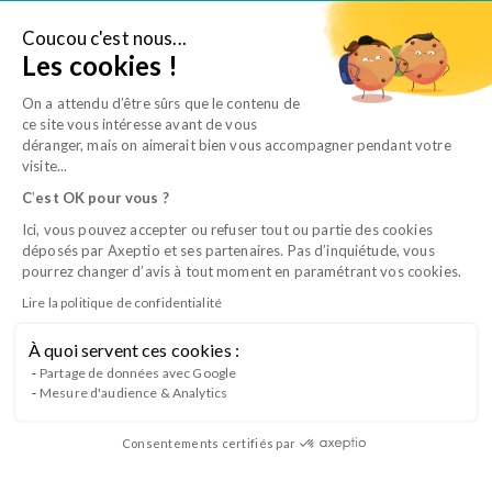
Aller
au
Coucou c'est nous...
Je suis salarié
Les cookies !
contenu
On a attendu d’être sûrs que le contenu de
ce site vous intéresse avant de vous
déranger, mais on aimerait bien vous accompagner pendant votre
visite...
C
’
est OK pour vous ?
Ici, vous pouvez accepter ou refuser tout ou partie des cookies
déposés par Axeptio et ses partenaires. Pas d’inquiétude, vous
pourrez changer d’avis à tout moment en paramétrant vos cookies.
Lire la politique de confidentialité
À quoi servent ces cookies :
CQP CCV B1 – Image professionnelle
Partage de données avec Google
Mesure d'audience & Analytics
Consentements certifiés par
Lancement du Bloc 1 du CQP Conseiller en Clientèle
Vétérinaire (CCV) à
Nîmes (30)
en septembre 2025.