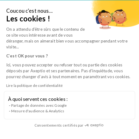
Aller
au
Coucou c'est nous...
Je suis salarié
Les cookies !
contenu
On a attendu d’être sûrs que le contenu de
ce site vous intéresse avant de vous
déranger, mais on aimerait bien vous accompagner pendant votre
visite...
C
’
est OK pour vous ?
Ici, vous pouvez accepter ou refuser tout ou partie des cookies
déposés par Axeptio et ses partenaires. Pas d’inquiétude, vous
pourrez changer d’avis à tout moment en paramétrant vos cookies.
Lire la politique de confidentialité
À quoi servent ces cookies :
CQP TSV B3 – Examens biologiques et
Partage de données avec Google
Mesure d'audience & Analytics
imagerie
Consentements certifiés par
Lancement du Bloc 3 du CQP Technicien en Soins