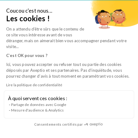
Aller
au
Coucou c'est nous...
Je suis salarié
Les cookies !
contenu
On a attendu d’être sûrs que le contenu de
ce site vous intéresse avant de vous
déranger, mais on aimerait bien vous accompagner pendant votre
visite...
C
’
est OK pour vous ?
Ici, vous pouvez accepter ou refuser tout ou partie des cookies
déposés par Axeptio et ses partenaires. Pas d’inquiétude, vous
pourrez changer d’avis à tout moment en paramétrant vos cookies.
Lire la politique de confidentialité
À quoi servent ces cookies :
CQP TSV B3 – Examens biologiques et
Partage de données avec Google
Mesure d'audience & Analytics
imagerie
Consentements certifiés par
Lancement du Bloc 3 du CQP Technicien en Soins