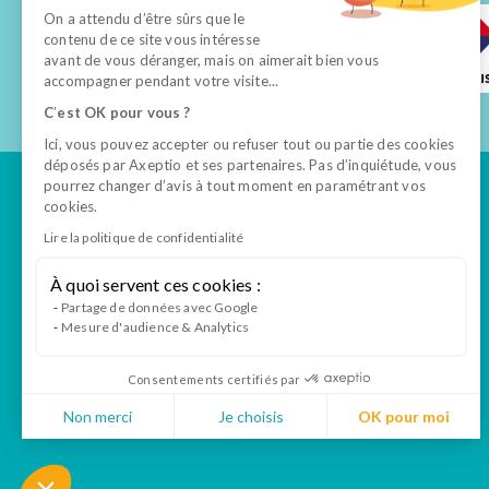
On a attendu d’être sûrs que le
contenu de ce site vous intéresse
avant de vous déranger, mais on aimerait bien vous
accompagner pendant votre visite...
C
’
est OK pour vous ?
Ici, vous pouvez accepter ou refuser tout ou partie des cookies
déposés par Axeptio et ses partenaires. Pas d’inquiétude, vous
pourrez changer d’avis à tout moment en paramétrant vos
cookies.
Lire la politique de confidentialité
Tout savoir
À quoi servent ces cookies :
Formations
Partage de données avec Google
Mesure d'audience & Analytics
VAE ASV
Notre politique
Consentements certifiés par
d’accessibilité
Non merci
Je choisis
OK pour moi
Axeptio consent
Plateforme de Gestion du Consentement : Personnal