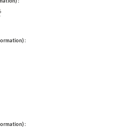
mation) :
6
7
ormation) :
ormation) :