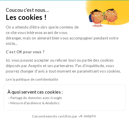
Aller
au
Coucou c'est nous...
Je suis salarié
Les cookies !
contenu
On a attendu d’être sûrs que le contenu de
ce site vous intéresse avant de vous
déranger, mais on aimerait bien vous accompagner pendant votre
visite...
C
’
est OK pour vous ?
Ici, vous pouvez accepter ou refuser tout ou partie des cookies
déposés par Axeptio et ses partenaires. Pas d’inquiétude, vous
«
«
» indique les champs nécessaires
» indique les champs nécessaires
*
*
pourrez changer d’avis à tout moment en paramétrant vos cookies.
Formation
Formation
Lire la politique de confidentialité
*
*
À quoi servent ces cookies :
La qualité de l’accueil en clinique
Partage de données avec Google
Civilité
Civilité
Mesure d'audience & Analytics
*
*
vétérinaire
Madame
Madame
Monsieur
Monsieur
Relation clientèle
Consentements certifiés par
Nom
Nom
À distance
*
*
présentiel