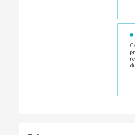
CAPTCHA
CAPTCHA
Ce
pr
re
du