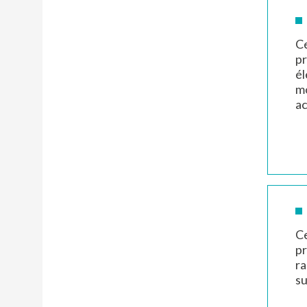
Numéro et voie
Numéro et voie
Code postal
Code postal
*
*
Ce
pr
él
Ville
Ville
*
*
mo
ac
Message
Message
*
*
Ce
pr
ra
su