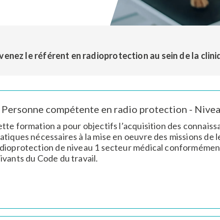
Nom
Nom
enez le référent en radioprotection au sein de la clin
Personne compétente en radio protection - Nivea
tte formation a pour objectifs l’acquisition des connais
e
e
atiques nécessaires à la mise en oeuvre des missions d
dioprotection de niveau 1 secteur médical conformément à
ivants du Code du travail.