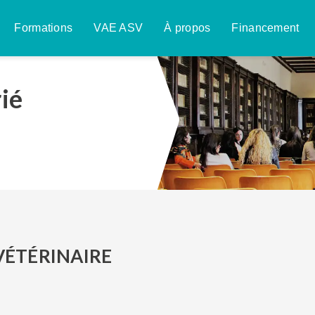
Formations
VAE ASV
À propos
Financement
ié
VÉTÉRINAIRE