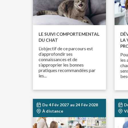
LE SUIVI COMPORTEMENTAL
DÉV
DU CHAT
LA 
PRO
L’objectif de ce parcours est
d’approfondir ses
Pou
connaissances et de
les 
s’approprier les bonnes
cha
pratiques recommandées par
sens
les...
beso
Du
4 Fév 2027
au
24 Fév 2028
D
À distance
V