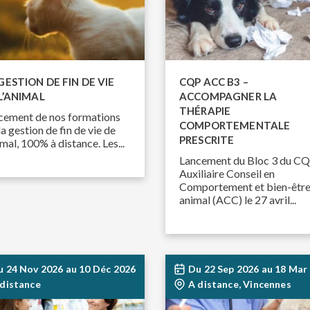
GESTION DE FIN DE VIE
CQP ACC B3 –
L’ANIMAL
ACCOMPAGNER LA
THÉRAPIE
cement de nos formations
COMPORTEMENTALE
la gestion de fin de vie de
PRESCRITE
imal, 100% à distance. Les...
Lancement du Bloc 3 du C
Auxiliaire Conseil en
Comportement et bien-êtr
animal (ACC) le 27 avril...
u
24 Nov 2026
au
10 Déc 2026
Du
22 Sep 2026
au
18 Mar
 distance
A distance, Vincennes