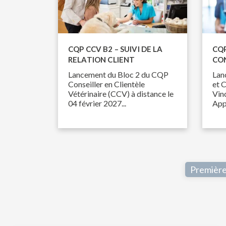
CQP CCV B2 – SUIVI DE LA
CQP
RELATION CLIENT
CON
Lancement du Bloc 2 du CQP
Lan
Conseiller en Clientèle
et 
Vétérinaire (CCV) à distance le
Vinc
04 février 2027...
Appr
Premièr