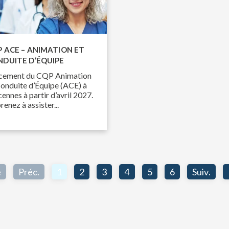
 ACE – ANIMATION ET
DUITE D’ÉQUIPE
cement du CQP Animation
Conduite d’Équipe (ACE) à
ennes à partir d’avril 2027.
enez à assister...
e
Préc.
1
2
3
4
5
6
Suiv.