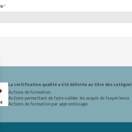
de
*
La certification qualité a été délivrée au titre des catégori
Actions de formation
Actions permettant de faire valider les acquis de l’expérience
Actions de formation par apprentissage