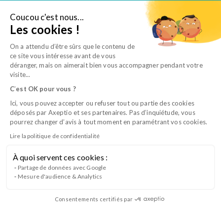
Aller
au
Coucou c'est nous...
Je suis salarié
Les cookies !
contenu
On a attendu d’être sûrs que le contenu de
ce site vous intéresse avant de vous
déranger, mais on aimerait bien vous accompagner pendant votre
visite...
C
’
est OK pour vous ?
Ici, vous pouvez accepter ou refuser tout ou partie des cookies
déposés par Axeptio et ses partenaires. Pas d’inquiétude, vous
«
«
» indique les champs nécessaires
» indique les champs nécessaires
*
*
pourrez changer d’avis à tout moment en paramétrant vos cookies.
Formation
Formation
Lire la politique de confidentialité
*
*
À quoi servent ces cookies :
La relation client en clientèle en rurale
Partage de données avec Google
Civilité
Civilité
Mesure d'audience & Analytics
*
*
Rurale
Madame
Madame
Monsieur
Monsieur
À distance
Consentements certifiés par
présentiel
Nom
Nom
*
*