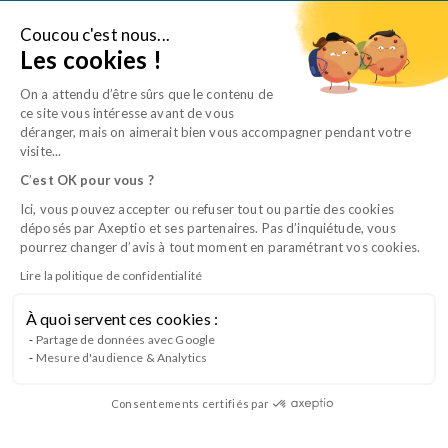
Aller
au
Coucou c'est nous...
Je suis une entreprise
Les cookies !
contenu
On a attendu d’être sûrs que le contenu de
ce site vous intéresse avant de vous
déranger, mais on aimerait bien vous accompagner pendant votre
visite...
C
’
est OK pour vous ?
Ici, vous pouvez accepter ou refuser tout ou partie des cookies
déposés par Axeptio et ses partenaires. Pas d’inquiétude, vous
pourrez changer d’avis à tout moment en paramétrant vos cookies.
Lire la politique de confidentialité
À quoi servent ces cookies :
Découvrez notre nouveau catalogue
Partage de données avec Google
Mesure d'audience & Analytics
interactif 2026 !
Consentements certifiés par
Découvrez les formations APFORM pour les vétérinaires sur