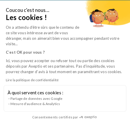
Aller
au
Coucou c'est nous...
Je suis une entreprise
Les cookies !
contenu
On a attendu d’être sûrs que le contenu de
ce site vous intéresse avant de vous
déranger, mais on aimerait bien vous accompagner pendant votre
visite...
C
’
est OK pour vous ?
Ici, vous pouvez accepter ou refuser tout ou partie des cookies
déposés par Axeptio et ses partenaires. Pas d’inquiétude, vous
pourrez changer d’avis à tout moment en paramétrant vos cookies.
Lire la politique de confidentialité
À quoi servent ces cookies :
CQP ACC B2 – Le suivi comportemental
Partage de données avec Google
Mesure d'audience & Analytics
du chien
Consentements certifiés par
Lancement du Bloc 2 du CQP Auxiliaire Conseil en