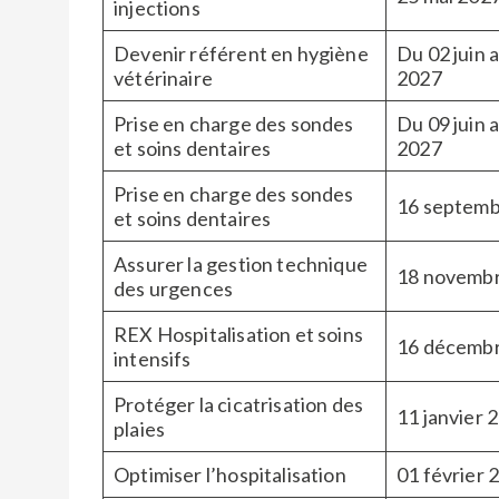
injections
Devenir référent en hygiène
Du 02 juin 
vétérinaire
2027
Prise en charge des sondes
Du 09 juin 
et soins dentaires
2027
Prise en charge des sondes
16 septemb
et soins dentaires
Assurer la gestion technique
18 novemb
des urgences
REX Hospitalisation et soins
16 décemb
intensifs
Protéger la cicatrisation des
11 janvier 
plaies
Optimiser l’hospitalisation
01 février 