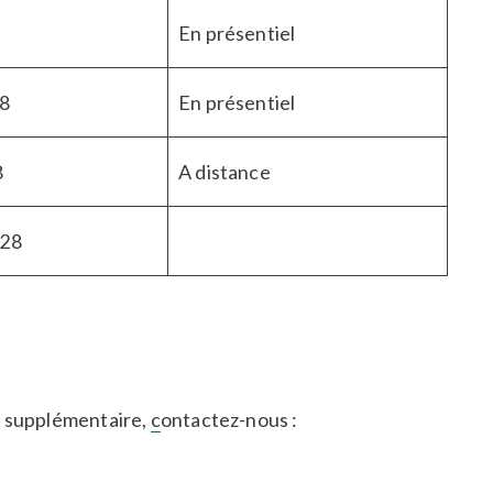
En présentiel
28
En présentiel
8
A distance
028
n supplémentaire,
c
ontactez-nous :