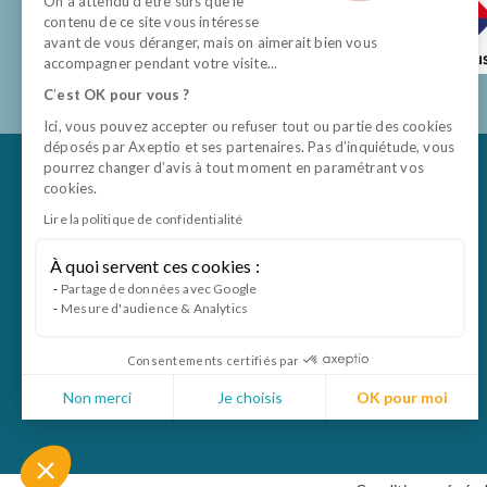
On a attendu d’être sûrs que le
contenu de ce site vous intéresse
avant de vous déranger, mais on aimerait bien vous
accompagner pendant votre visite...
C
’
est OK pour vous ?
Ici, vous pouvez accepter ou refuser tout ou partie des cookies
déposés par Axeptio et ses partenaires. Pas d’inquiétude, vous
pourrez changer d’avis à tout moment en paramétrant vos
cookies.
Lire la politique de confidentialité
À quoi servent ces cookies :
Partage de données avec Google
Mesure d'audience & Analytics
Consentements certifiés par
Non merci
Je choisis
OK pour moi
Axeptio consent
Plateforme de Gestion du Consentement : Personnal
Notre plateforme vous permet d'adapter et de gérer 