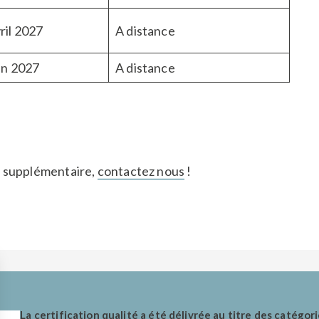
ril 2027
A distance
in 2027
A distance
n supplémentaire,
contactez nous
!
La certification qualité a été délivrée au titre des catégori