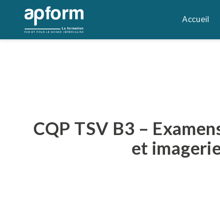
Aller
au
Accueil
contenu
CQP TSV B3 – Examens
et imageri