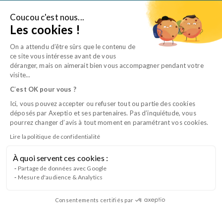
Aller
au
Coucou c'est nous...
Je suis une entreprise
Les cookies !
contenu
On a attendu d’être sûrs que le contenu de
ce site vous intéresse avant de vous
déranger, mais on aimerait bien vous accompagner pendant votre
visite...
C
’
est OK pour vous ?
Ici, vous pouvez accepter ou refuser tout ou partie des cookies
déposés par Axeptio et ses partenaires. Pas d’inquiétude, vous
pourrez changer d’avis à tout moment en paramétrant vos cookies.
Lire la politique de confidentialité
À quoi servent ces cookies :
CQP TSV B3 – Examens biologiques et
Partage de données avec Google
Mesure d'audience & Analytics
imagerie
Consentements certifiés par
Lancement du Bloc 3 du CQP Technicien en Soins