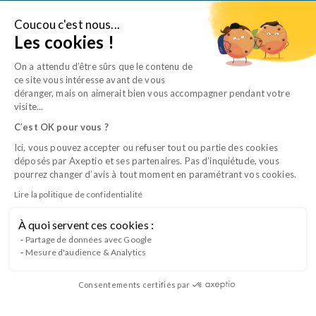
Aller
au
Coucou c'est nous...
Je suis une entreprise
Les cookies !
contenu
On a attendu d’être sûrs que le contenu de
ce site vous intéresse avant de vous
déranger, mais on aimerait bien vous accompagner pendant votre
visite...
C
’
est OK pour vous ?
Ici, vous pouvez accepter ou refuser tout ou partie des cookies
déposés par Axeptio et ses partenaires. Pas d’inquiétude, vous
pourrez changer d’avis à tout moment en paramétrant vos cookies.
Lire la politique de confidentialité
À quoi servent ces cookies :
Formation – Protéger la cicatrisation des
Partage de données avec Google
Mesure d'audience & Analytics
plaies
Consentements certifiés par
Cette formation permet de développer et actualiser les