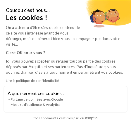
Aller
au
Coucou c'est nous...
Je suis une entreprise
Les cookies !
contenu
On a attendu d’être sûrs que le contenu de
ce site vous intéresse avant de vous
déranger, mais on aimerait bien vous accompagner pendant votre
visite...
C
’
est OK pour vous ?
Ici, vous pouvez accepter ou refuser tout ou partie des cookies
déposés par Axeptio et ses partenaires. Pas d’inquiétude, vous
pourrez changer d’avis à tout moment en paramétrant vos cookies.
Lire la politique de confidentialité
À quoi servent ces cookies :
Sens et motivation des équipes, les clés
Partage de données avec Google
Mesure d'audience & Analytics
de l’engagement
Consentements certifiés par