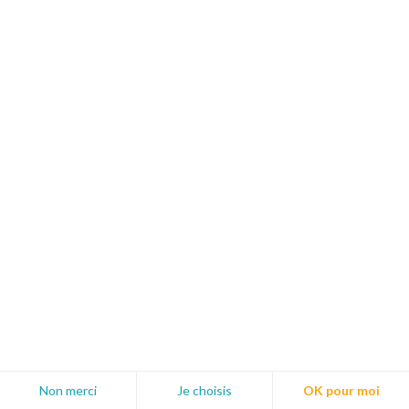
Assistance technique du vétérinaire
EXAMENS COMPLÉMENTAIRES
Les ASV doivent assister de manière efficace le
praticien dans la sécurité des examens
complémentaires en s’appropriant…
Auxiliaires vétérinaires
Formation clé en main
À distance
Présentiel
En savoir plus
Non merci
Je choisis
OK pour moi