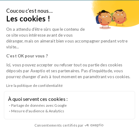
Aller
au
Coucou c'est nous...
Je suis une entreprise
Les cookies !
contenu
On a attendu d’être sûrs que le contenu de
ce site vous intéresse avant de vous
déranger, mais on aimerait bien vous accompagner pendant votre
visite...
Formations pour les établissements de
C
’
est OK pour vous ?
soins vétérinaires
Ici, vous pouvez accepter ou refuser tout ou partie des cookies
déposés par Axeptio et ses partenaires. Pas d’inquiétude, vous
pourrez changer d’avis à tout moment en paramétrant vos cookies.
Lire la politique de confidentialité
À quoi servent ces cookies :
Public
Domaine
Partage de données avec Google
Mesure d'audience & Analytics
Choisir
Choisir
Consentements certifiés par
Auxiliaires
Assistance
vétérinaires
technique
du
Recherche