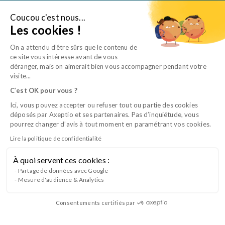
Aller
au
Coucou c'est nous...
Je suis une entreprise
Les cookies !
contenu
On a attendu d’être sûrs que le contenu de
ce site vous intéresse avant de vous
déranger, mais on aimerait bien vous accompagner pendant votre
visite...
C
’
est OK pour vous ?
Ici, vous pouvez accepter ou refuser tout ou partie des cookies
déposés par Axeptio et ses partenaires. Pas d’inquiétude, vous
«
«
» indique les champs nécessaires
» indique les champs nécessaires
*
*
pourrez changer d’avis à tout moment en paramétrant vos cookies.
Formation
Formation
Lire la politique de confidentialité
*
*
À quoi servent ces cookies :
L’efficience en analyses biologiques
Partage de données avec Google
Civilité
Civilité
Mesure d'audience & Analytics
*
*
Assistance technique du vétérinaire
Madame
Madame
Monsieur
Monsieur
À distance
Consentements certifiés par
présentiel
Nom
Nom
*
*