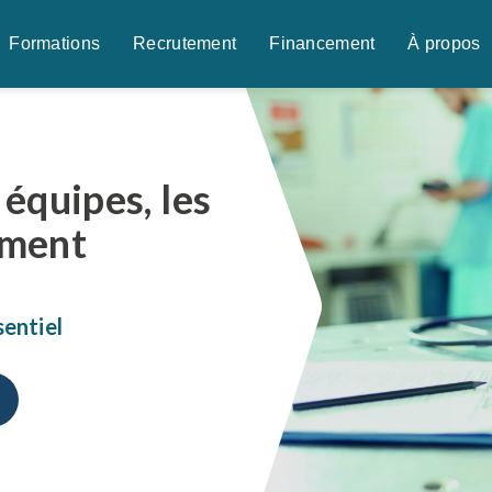
Formations
Recrutement
Financement
À propos
équipes, les
ement
s nécessaires
s nécessaires
sentiel
ieur
ieur