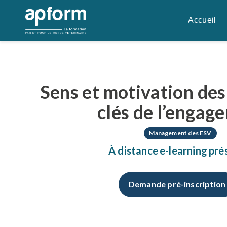
Aller
au
Accueil
contenu
Sens et motivation des 
clés de l’engag
«
«
» indique les champ
» indique les champ
*
*
Management des ESV
Formation
Formation
*
*
À distance
e-learning
pré
Demande pré-inscription
Civilité
Civilité
*
*
Madame
Madame
Mons
Mons
Nom
Nom
*
*