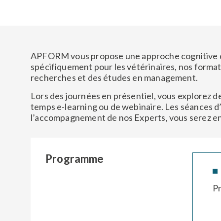
Prénom
Prénom
E-mail
E-mail
*
*
APFORM
vous propose une
approche cognitive 
spécifiquement pour les vétérinaires, nos format
recherches et des études en management
.
Téléphone
Téléphone
Lors des journées en présentiel, vous explorez
d
*
*
temps e-learning ou de webinaire. Les séances d
l’accompagnement de nos Experts, vous serez en
Nom de la structur
Nom de la structur
Programme
Adresse
Adresse
*
*
Pr