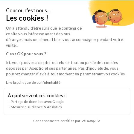
Aller
au
Coucou c'est nous...
Je suis une entreprise
Les cookies !
contenu
On a attendu d’être sûrs que le contenu de
ce site vous intéresse avant de vous
déranger, mais on aimerait bien vous accompagner pendant votre
visite...
C
’
est OK pour vous ?
Ici, vous pouvez accepter ou refuser tout ou partie des cookies
déposés par Axeptio et ses partenaires. Pas d’inquiétude, vous
«
«
» indique les champs nécessaires
» indique les champs nécessaires
*
*
pourrez changer d’avis à tout moment en paramétrant vos cookies.
Formation
Formation
Lire la politique de confidentialité
*
*
À quoi servent ces cookies :
Assister le responsable dans sa gestion
Partage de données avec Google
Civilité
Civilité
Mesure d'audience & Analytics
*
*
du personnel
Madame
Madame
Monsieur
Monsieur
Organisation de la clinique
Consentements certifiés par
Nom
Nom
À distance
*
*
e-learning